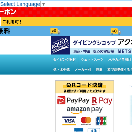
Select Language
▼
ダイビング器材
ウェットスーツ
水中カメラ用品
銛・水中銃
メーカー別
特集
遊び別準備する
T