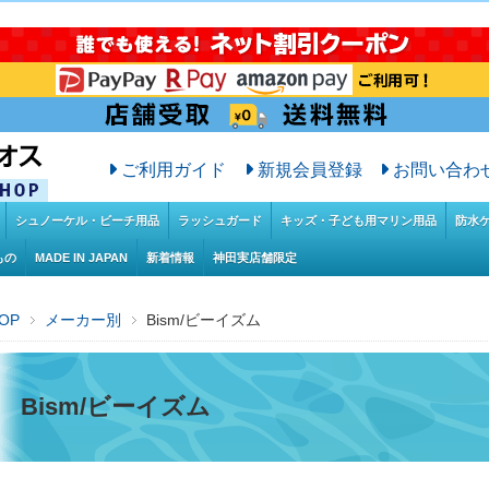
ご利用ガイド
新規会員登録
お問い合わ
シュノーケル・ビーチ用品
ラッシュガード
キッズ・子ども用マリン用品
防水
もの
MADE IN JAPAN
新着情報
神田実店舗限定
OP
メーカー別
Bism/ビーイズム
Bism/ビーイズム