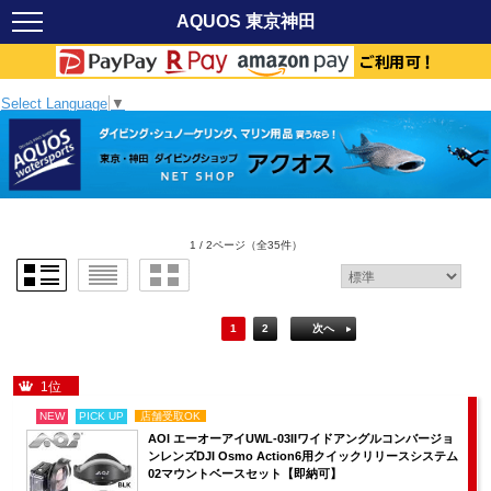
AQUOS 東京神田
Select Language
▼
1 / 2ページ
（全35件）
1
2
次へ
1位
NEW
PICK UP
店舗受取OK
AOI エーオーアイUWL-03IIワイドアングルコンバージョ
ンレンズDJI Osmo Action6用クイックリリースシステム
02マウントベースセット【即納可】