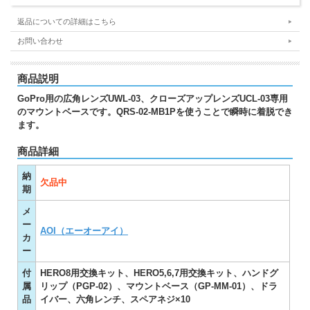
返品についての詳細はこちら
お問い合わせ
商品説明
GoPro用の広角レンズUWL-03、クローズアップレンズUCL-03専用
のマウントベースです。QRS-02-MB1Pを使うことで瞬時に着脱でき
ます。
商品詳細
納
欠品中
期
メ
ー
AOI（エーオーアイ）
カ
ー
付
HERO8用交換キット、HERO5,6,7用交換キット、ハンドグ
属
リップ（PGP-02）、マウントベース（GP-MM-01）、ドラ
品
イバー、六角レンチ、スペアネジ×10