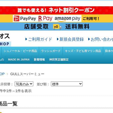
ご利用ガイド
新規会員登録
お問い合わ
シュノーケル・ビーチ用品
ラッシュガード
キッズ・子ども用マリン用品
防水
もの
MADE IN JAPAN
新着情報
神田実店舗限定
OP
GULLスーパーミュー
表示切替：
並び順：
1件中1件～1件を表示
商品一覧