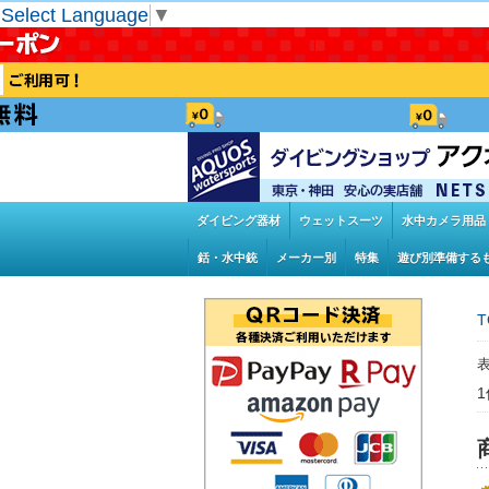
Select Language
▼
ダイビング器材
ウェットスーツ
水中カメラ用品
銛・水中銃
メーカー別
特集
遊び別準備する
T