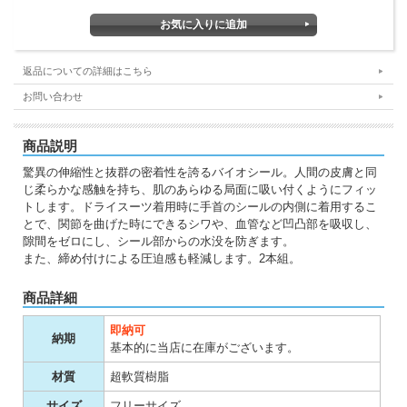
返品についての詳細はこちら
お問い合わせ
商品説明
驚異の伸縮性と抜群の密着性を誇るバイオシール。人間の皮膚と同
じ柔らかな感触を持ち、肌のあらゆる局面に吸い付くようにフィッ
トします。ドライスーツ着用時に手首のシールの内側に着用するこ
とで、関節を曲げた時にできるシワや、血管など凹凸部を吸収し、
隙間をゼロにし、シール部からの水没を防ぎます。
また、締め付けによる圧迫感も軽減します。2本組。
商品詳細
即納可
納期
基本的に当店に在庫がございます。
材質
超軟質樹脂
サイズ
フリーサイズ