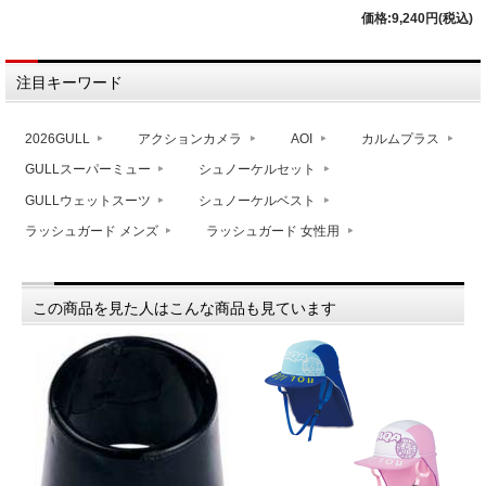
価格:9,240円(税込)
注目キーワード
2026GULL
アクションカメラ
AOI
カルムプラス
GULLスーパーミュー
シュノーケルセット
GULLウェットスーツ
シュノーケルベスト
ラッシュガード メンズ
ラッシュガード 女性用
この商品を見た人はこんな商品も見ています
T
50