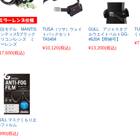
注モデル MANTIS
TUSA（ツサ）ウェイ
GULL アジャスタブ
TU
マンティス5ブラック
トバックセット
ルウエイトベルトGG-
く
シリコン/レンズ ミ
TA5404
4620A【即納可】
¥7
ラーレンズ
¥10,120
(税込)
¥13,200
(税込)
17,600
(税込)
ULL マスクくもり止
めフィルム
990
(税込)