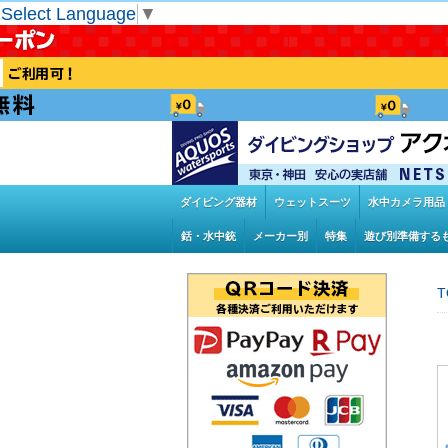
Select Language
▼
ダイビング器材
ウェットスーツ
水中カメラ用品
銛・水中銃
メーカー別
特集
遊び別準備する
T