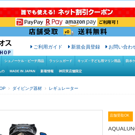
ご利用ガイド
新規会員登録
お問い合わ
シュノーケル・ビーチ用品
ラッシュガード
キッズ・子ども用マリン用品
防水
もの
MADE IN JAPAN
新着情報
神田実店舗限定
OP
ダイビング器材
レギュレーター
店舗受取OK
AQUAL