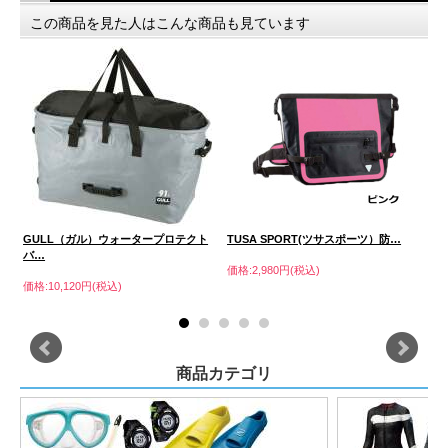
この商品を見た人はこんな商品も見ています
…
GULL（ガル）ウォータープロテクト
TUSA SPORT(ツサスポーツ）防…
G
バ…
ミ
価格:2,980円(税込)
価格:10,120円(税込)
価格
商品カテゴリ