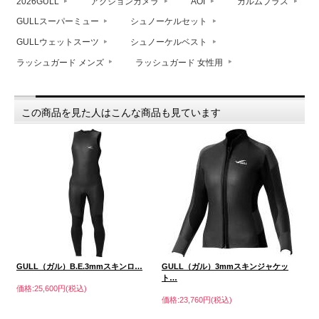
2026GULL
アクションカメラ
AOI
カルムプラス
GULLスーパーミュー
シュノーケルセット
GULLウェットスーツ
シュノーケルベスト
ラッシュガード メンズ
ラッシュガード 女性用
この商品を見た人はこんな商品も見ています
GULL（ガル）B.E.3mmスキンロ…
GULL（ガル）3mmスキンジャケッ
G
ト…
価格:25,600円(税込)
価格
価格:23,760円(税込)