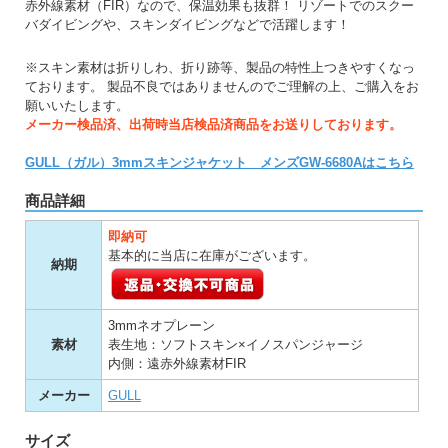
赤外線素材（FIR）なので、保温効果も抜群！ リゾートでのスクー
バダイビングや、スキンダイビングなどで活躍します！
※スキン素材は折りしわ、折り跡等、製品の特性上つきやすくなっ
ております。 製品不良ではありませんのでご理解の上、ご購入をお
願いいたします。
メーカー検品済、出荷時当店検品済商品をお送りしております。
GULL（ガル）3mmスキンジャケット メンズGW-6680Aはこちら
商品詳細
即納可
基本的に当店に在庫がございます。
納期
3mmネオプレーン
素材
表生地：ソフトスキン×イノスパンジャージ
内側：遠赤外線素材FIR
メーカー
GULL
サイズ