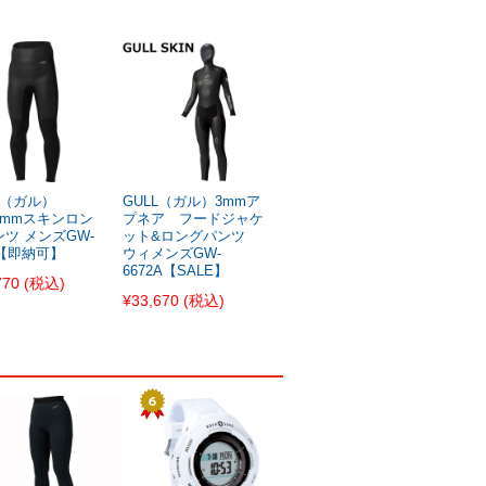
L（ガル）
GULL（ガル）3mmア
.3mmスキンロン
プネア フードジャケ
ツ メンズGW-
ット&ロングパンツ
7【即納可】
ウィメンズGW-
6672A【SALE】
770
(税込)
¥33,670
(税込)