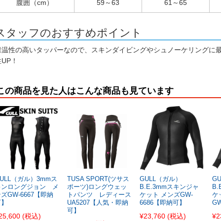
腹囲（cm）
59～63
61～65
スタッフのおすすめポイント
保温性の高いタッパーなので、スキンダイビングやシュノーケリングに
性UP！
この商品を見た人はこんな商品も見ています
ULL（ガル）3mmス
TUSA SPORT(ツサス
GULL（ガル）
G
キンロングジョン メ
ポーツ)ロングウェッ
B.E.3mmスキンジャ
B
ズGW-6667【即納
トパンツ レディース
ケット メンズGW-
ケ
可】
UA5207【人気・即納
6686【即納可】
G
可】
25,600
(税込)
¥23,760
(税込)
¥2