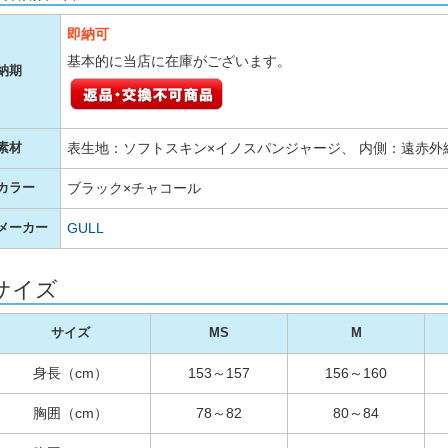
即納可
基本的に当店に在庫がございます。
納期
表生地：ソフトスキン×イノスパンジャージ、 内側：遠赤外線
素材
ブラック×チャコール
カラー
GULL
メーカー
サイズ
サイズ
MS
M
身長（cm）
153～157
156～160
胸囲（cm）
78～82
80～84