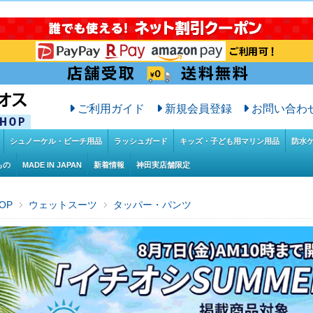
ご利用ガイド
新規会員登録
お問い合わ
シュノーケル・ビーチ用品
ラッシュガード
キッズ・子ども用マリン用品
防水
もの
MADE IN JAPAN
新着情報
神田実店舗限定
OP
ウェットスーツ
タッパー・パンツ