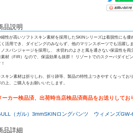
商品説明
伸縮性が高いソフトスキン素材を採用したSKINシリーズは着脱性にも
広く活用でき、ダイビングのみならず、他のマリンスポーツでも活躍し
イノスパンジャージを採用し、 水切れのよさと風を通さない保温性を両
線素材（FIR）なので、保温効果も抜群！ リゾートでのスクーバダイビ
す！
※スキン素材は折りしわ、折り跡等、製品の特性上つきやすくなっており
解の上、ご購入をお願いいたします。
メーカー検品済、出荷時当店検品済商品をお送りしてお
GULL（ガル）3mmSKINロングパンツ ウィメンズGW-
商品詳細