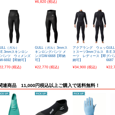
¥6,820
(税込)
ULL（ガル）
GULL（ガル）3mmス
アクアラング ウェッ
GUL
.E.3mmスキンロン
キンロングパンツ メ
トスーツ3mmフルス
B.E
グパンツ ウィメンズ
ンズGW-6668【即納
ーツ レディース【即
グパン
W-6692【即納可】
可】
納可】
668
22,770
(税込)
¥22,770
(税込)
¥34,900
(税込)
¥22,
関連商品 11,000円税込以上ご購入で送料無料！