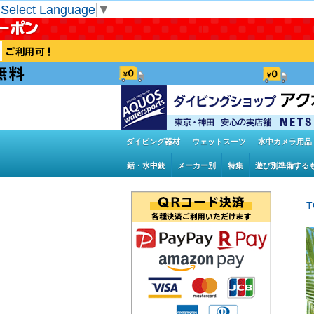
Select Language
▼
ダイビング器材
ウェットスーツ
水中カメラ用品
銛・水中銃
メーカー別
特集
遊び別準備する
T