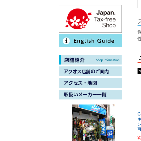
G
ン
¥