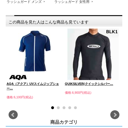
ラッシュガード メンズ
ラッシュガード 女性用
この商品を見た人はこんな商品も見ています
AQA（アクア）UVスイムジップショ
QUIKSILVER(クイックシルバー…
A
ー…
価格:6,900円(税込)
価格
価格:6,100円(税込)
商品カテゴリ