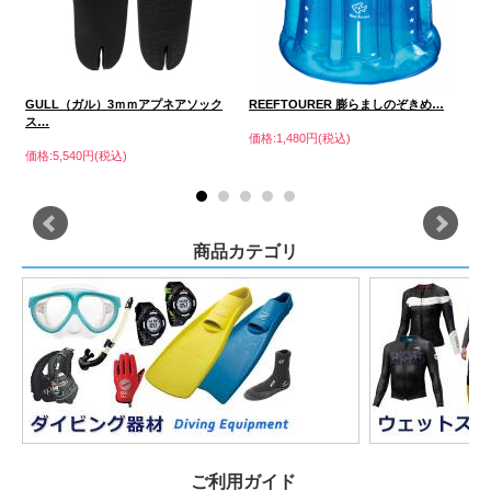
GULL（ガル）3ｍｍアプネアソック
REEFTOURER 膨らましのぞきめ…
R
ス…
価格:1,480円(税込)
価格
価格:5,540円(税込)
商品カテゴリ
ご利用ガイド