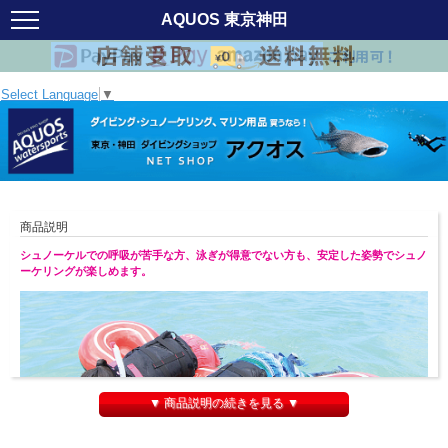
AQUOS 東京神田
Select Language
▼
商品説明
シュノーケルでの呼吸が苦手な方、泳ぎが得意でない方も、安定した姿勢でシュノ
ーケリングが楽しめます。
▼ 商品説明の続きを見る ▼