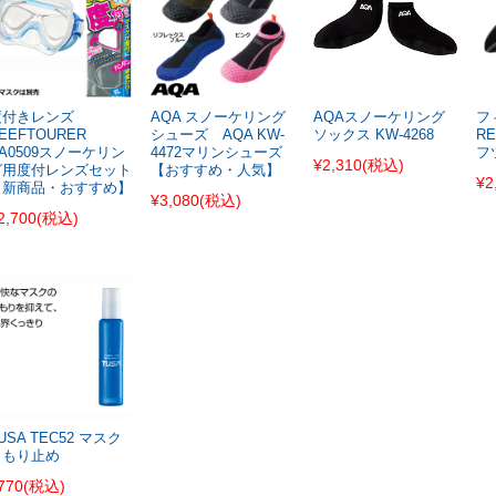
度付きレンズ
AQA スノーケリング
AQAスノーケリング
フ
EEFTOURER
シューズ AQA KW-
ソックス KW-4268
R
A0509スノーケリン
4472マリンシューズ
フ
¥2,310
(税込)
グ用度付レンズセット
【おすすめ・人気】
¥2
【新商品・おすすめ】
¥3,080
(税込)
2,700
(税込)
USA TEC52 マスク
くもり止め
770
(税込)