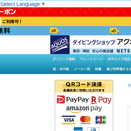
Select Language
▼
ダイビング器材
ウェットスーツ
水中カメラ用品
銛・水中銃
メーカー別
特集
遊び別準備する
T