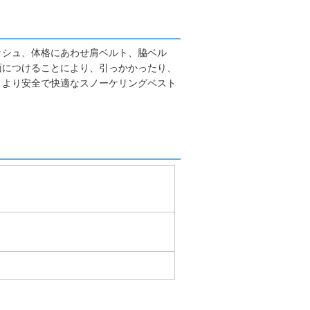
ッシュ、体格にあわせ肩ベルト、脇ベル
面につけることにより、引っかかったり、
、より安全で快適なスノーケリングベスト