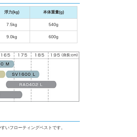
浮力(kg)
本体重量(g)
7.5kg
540g
9.0kg
600g
やすいフローティングベストです。