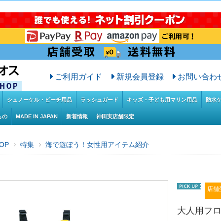
ご利用ガイド
新規会員登録
お問い合わ
シュノーケル・ビーチ用品
ラッシュガード
キッズ・子ども用マリン用品
防水
もの
MADE IN JAPAN
新着情報
神田実店舗限定
OP
特集
海で遊ぼう！女性用アイテム紹介
店舗
大人用フ