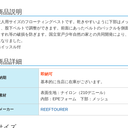
商品説明
大人用サイズのフローティングベストです。乾きやすいように下部はメ
ト、股下ベルトで調整ができます。前面にあったベルトのバックルを側
こすれ等の破損を防ぎます。国立室戸少年自然の家との共同開発により
になりました。
ホイッスル付
商品詳細
即納可
納期
基本的に当店に在庫がございます。
表面生地：ナイロン（210デニール）
素材
内部：EPEフォーム 下部：メッシュ
REEFTOURER
メーカー
サイズ