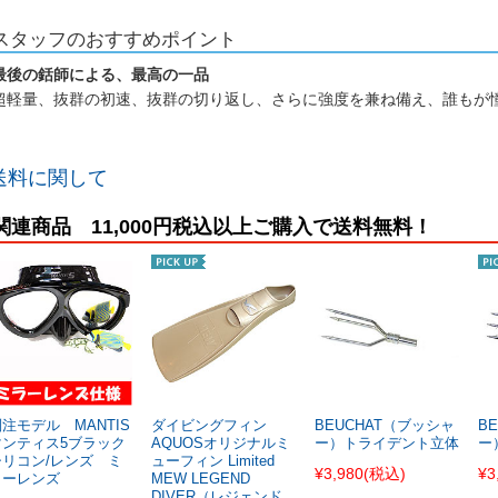
スタッフのおすすめポイント
最後の銛師による、最高の一品
超軽量、抜群の初速、抜群の切り返し、さらに強度を兼ね備え、誰もが
送料に関して
関連商品 11,000円税込以上ご購入で送料無料！
注モデル MANTIS
ダイビングフィン
BEUCHAT（ブッシャ
B
マンティス5ブラック
AQUOSオリジナルミ
ー）トライデント立体
ー
シリコン/レンズ ミ
ューフィン Limited
¥3,980
(税込)
¥3
ラーレンズ
MEW LEGEND
DIVER（レジェンド