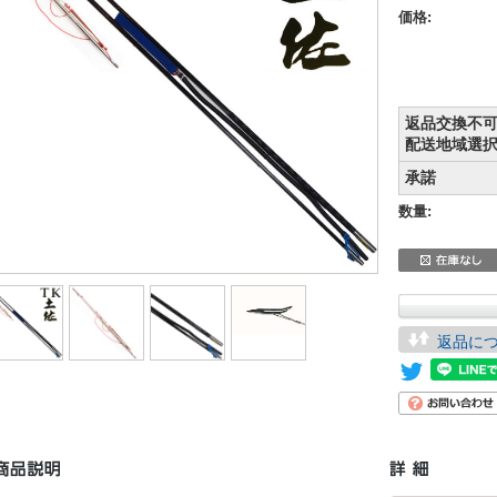
価格:
返品交換不可
配送地域選
承諾
数量:
返品に