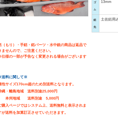
13mm
ゴ
ム
土佐銛用
銛
先
銛（もり）・手銛・銛パーツ・水中銃の商品は返品で
きませんので、ご注意ください。
※仕様の一部が予告なく変更される場合がございます
※送料に関して※
梱包サイズ170cm超のため別送料となります。
沖縄・離島地域 送料別途25,000円
本州地域 送料別途 5,000円
ご購入ページではシステム上、送料無料と表示されま
すが送料を加算訂正させていただきます。