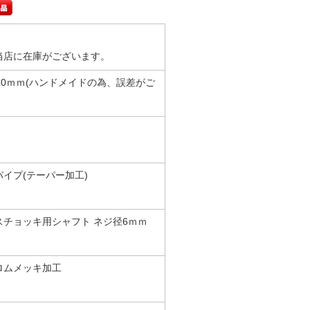
当店に在庫がございます。
10ｍｍ(ハンドメイドの為、誤差がご
イプ(テーパー加工)
スチョッキ用シャフト ネジ径6ｍｍ
ロムメッキ加工