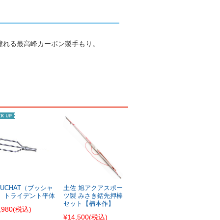
憧れる最高峰カーボン製手もり。
EUCHAT（ブッシャ
土佐 旭アクアスポー
）トライデント平体
ツ製 みさき銛先押棒
セット【楠本作】
,980
(税込)
¥14,500
(税込)