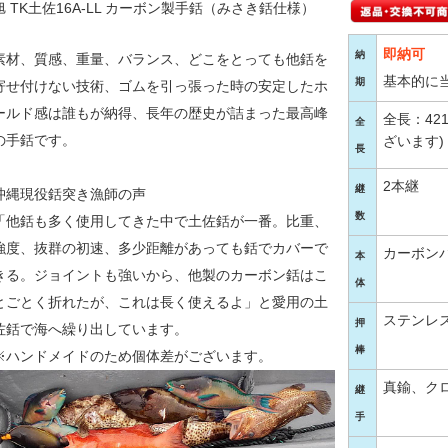
旭 TK土佐16A-LL カーボン製手銛
（みさき銛仕様）
即納可
納
素材、質感、重量、バランス、どこをとっても他銛を
基本的に
期
寄せ付けない技術、ゴムを引っ張った時の安定したホ
ールド感は誰もが納得、長年の歴史が詰まった最高峰
全長：42
全
の手銛です。
ざいます)
長
2本継
継
沖縄現役銛突き漁師の声
数
「他銛も多く使用してきた中で土佐銛が一番。比重、
強度、抜群の初速、多少距離があっても銛でカバーで
カーボンパ
本
きる。ジョイントも強いから、他製のカーボン銛はこ
体
とごとく折れたが、これは長く使えるよ」と愛用の土
ステンレ
押
佐銛で海へ繰り出しています。
棒
※ハンドメイドのため個体差がございます。
真鍮、ク
継
手