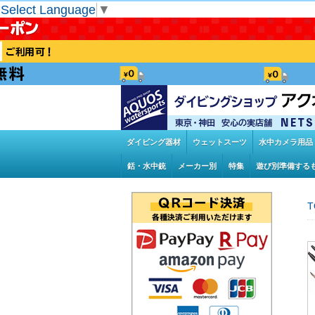
Select Language
▼
ダイビング器材
ウェットスーツ
水中カメラ用品
銛・水中銃
メーカー別
特集
遊び別準備する
T