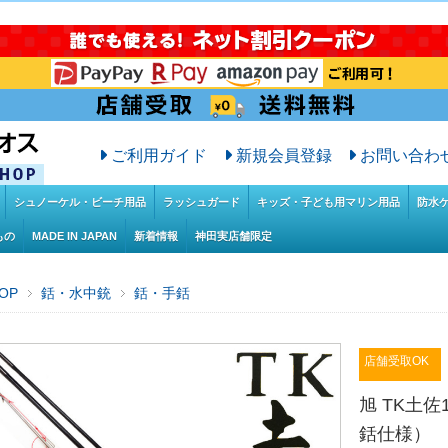
ご利用ガイド
新規会員登録
お問い合わ
シュノーケル・ビーチ用品
ラッシュガード
キッズ・子ども用マリン用品
防水
もの
MADE IN JAPAN
新着情報
神田実店舗限定
OP
銛・水中銃
銛・手銛
店舗受取OK
旭 TK土佐
銛仕様）