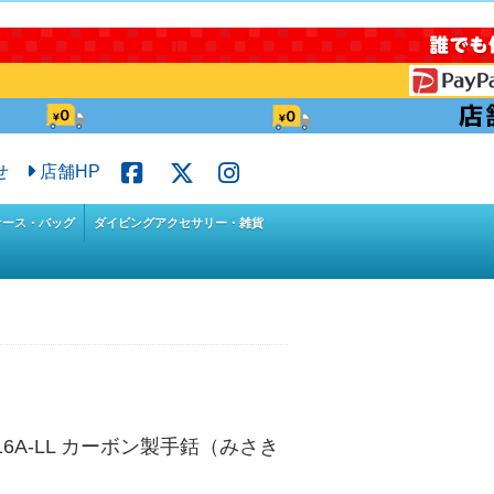
せ
店舗HP
ケース・バッグ
ダイビングアクセサリー・雑貨
16A-LL カーボン製手銛（みさき