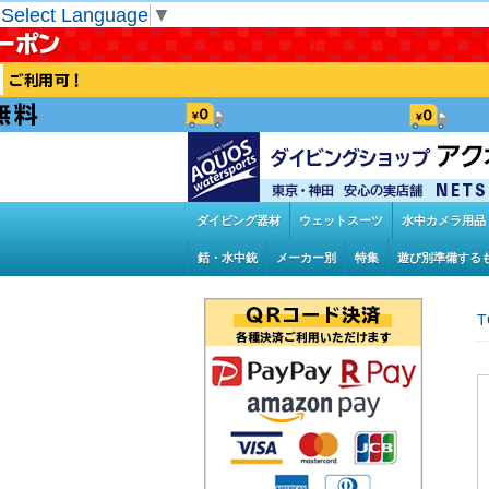
Select Language
▼
ダイビング器材
ウェットスーツ
水中カメラ用品
銛・水中銃
メーカー別
特集
遊び別準備する
T