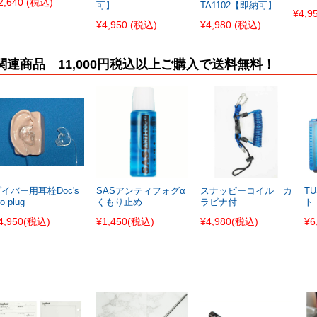
2,640
(税込)
可】
TA1102【即納可】
¥4,9
¥4,950
(税込)
¥4,980
(税込)
関連商品 11,000円税込以上ご購入で送料無料！
イバー用耳栓Doc's
SASアンティフォグα
スナッピーコイル カ
T
ro plug
くもり止め
ラビナ付
ト 
4,950
(税込)
¥1,450
(税込)
¥4,980
(税込)
¥6