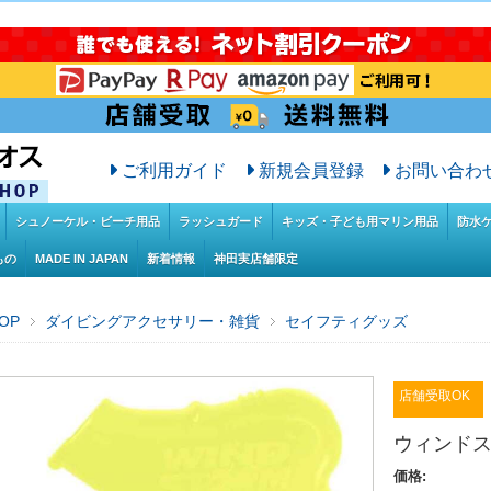
ご利用ガイド
新規会員登録
お問い合わ
シュノーケル・ビーチ用品
ラッシュガード
キッズ・子ども用マリン用品
防水
もの
MADE IN JAPAN
新着情報
神田実店舗限定
OP
ダイビングアクセサリー・雑貨
セイフティグッズ
店舗受取OK
ウィンド
価格: