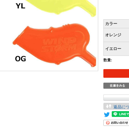
カラー
オレンジ
イエロー
数量:
返品に