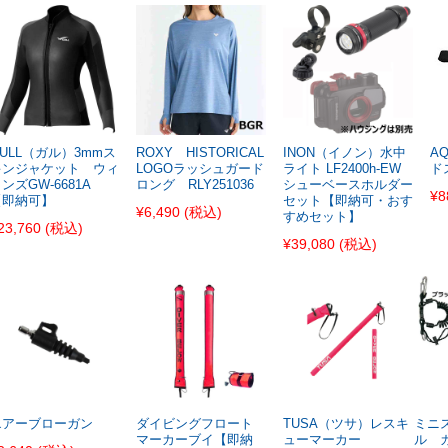
ULL（ガル）3mmス
ROXY HISTORICAL
INON（イノン）水中
A
キンジャケット ウィ
LOGOラッシュガード
ライト LF2400h-EW
ド
ンズGW-6681A
ロング RLY251036
シューベースホルダー
¥8
【即納可】
セット【即納可・おす
¥6,490
(税込)
すめセット】
23,760
(税込)
¥39,080
(税込)
エアーブローガン
ダイビングフロート
TUSA（ツサ）レスキ
ミニ
マーカーブイ【即納
ューマーカー
ル 