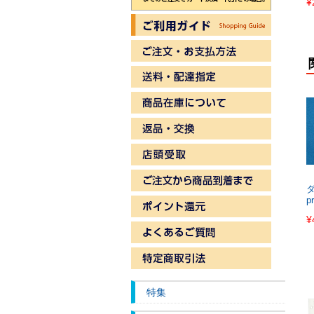
¥
ダ
p
¥
特集