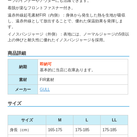
ーツのインナーやアウターにも活躍できます。
着脱が楽なフロントファスナー付き。
遠赤外線起毛素材FIR（内側）：身体から発生した熱を生地が吸収
し、遠赤外線として放出することで、優れた保温効果を発揮しま
す。
イノスパンジャージ（外側）：表地には、ノーマルジャージの5倍以
上の伸びと耐久性に優れたイノスパンジャージを採用。
商品詳細
即納可
納期
基本的に当店に在庫あります。
素材
FIR素材
メーカー
GULL
サイズ
サイズ
M
L
LL
身長（cm）
165-175
175-185
175-185