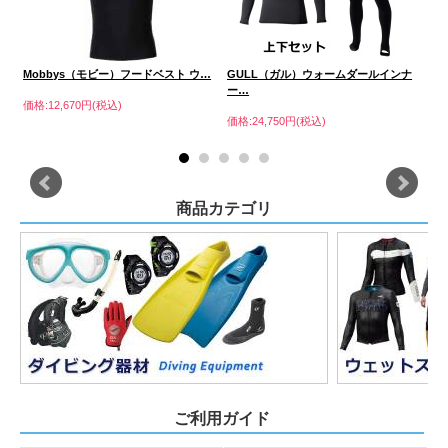
G
…
Mobbys（モビー）フードベスト ウ…
GULL（ガル）ウォームダールインナ
ー…
価格
価格:12,670円(税込)
価格:24,750円(税込)
商品カテゴリ
ご利用ガイド