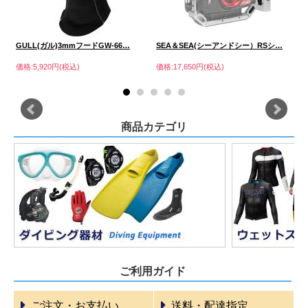
…
GULL(ガル)3mmフードGW-66…
SEA＆SEA(シーアンドシー）RSシ…
B
価格:5,920円(税込)
価格:17,650円(税込)
価格
商品カテゴリ
ご利用ガイド
ご注文・お支払い
送料・配達指定