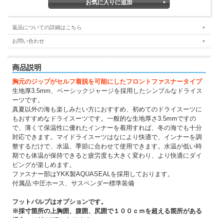
返品についての詳細はこちら
お問い合わせ
商品説明
胸元のジップがセルフ着脱を可能にしたフロントファスナータイプ
生地厚3.5mm、ベーシックジャージを採用したシンプルなドライス
ーツです。
真夏以外の海も楽しみたい方におすすめ、初めてのドライスーツに
もおすすめなドライスーツです。一般的な生地厚さ3.5mmですの
で、薄くて保温性に優れたインナーを着用すれば、冬の海でも十分
対応できます。マイドライスーツはなにより快適で、インナーを調
整するだけで、水温、季節に合わせて使用できます。水温が低い時
期でも体温が保持できると疲労度も大きく変わり、より快適にダイ
ビングが楽しめます。
ファスナー部はYKK製AQUASEALを採用しております。
付属品:中圧ホース、サスペンダー標準装備
フットバルブはオプションです。
※採寸箇所の上胸囲、腹囲、尻囲で１００ｃｍを超える箇所がある