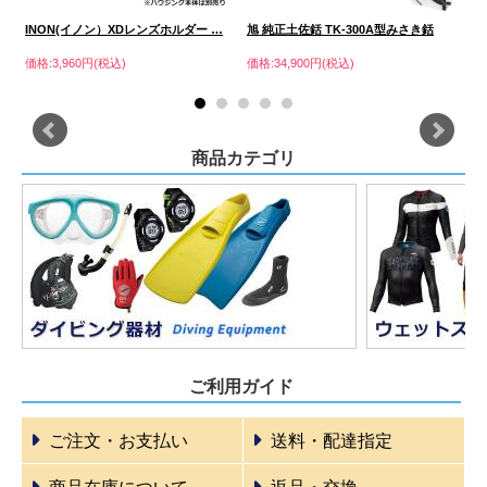
INON(イノン）XDレンズホルダー …
旭 純正土佐銛 TK-300A型みさき銛
G
バ
価格:3,960円(税込)
価格:34,900円(税込)
価格
商品カテゴリ
ご利用ガイド
ご注文・お支払い
送料・配達指定