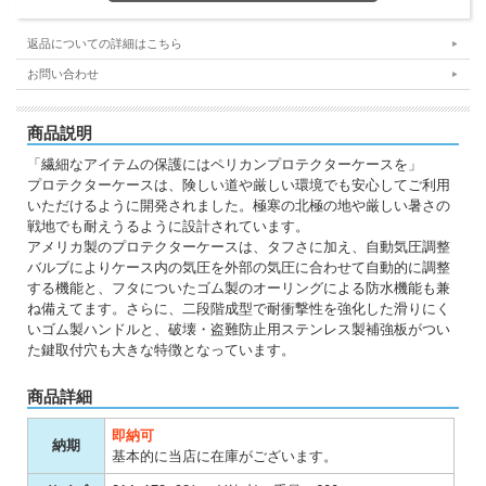
返品についての詳細はこちら
お問い合わせ
商品説明
「繊細なアイテムの保護にはペリカンプロテクターケースを」
プロテクターケースは、険しい道や厳しい環境でも安心してご利用
いただけるように開発されました。極寒の北極の地や厳しい暑さの
戦地でも耐えうるように設計されています。
アメリカ製のプロテクターケースは、タフさに加え、自動気圧調整
バルブによりケース内の気圧を外部の気圧に合わせて自動的に調整
する機能と、フタについたゴム製のオーリングによる防水機能も兼
ね備えてます。さらに、二段階成型で耐衝撃性を強化した滑りにく
いゴム製ハンドルと、破壊・盗難防止用ステンレス製補強板がつい
た鍵取付穴も大きな特徴となっています。
商品詳細
即納可
納期
基本的に当店に在庫がございます。