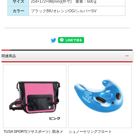
サイズ
214×172×98(mm)(外寸) 重量：600ｇ
カラー
ブラックBK/オレンジOG/シルバーSV
関連商品
TUSA SPORT(ツサスポーツ）防水メ
シュノーケリングフロート