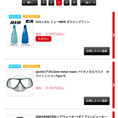
前へ
1
2
3
4
5
次へ
PICK UP
店舗受取OK
GULLガル ミューMEW ダイビングフィン
価格： 13,000円(税込)
在庫切れ
PICK UP
店舗受取OK
apollo(アポロ)bio-metal mask バイオメタルマスク ホ
ワイトシリコンType-D
価格： 23,760円(税込)
SHEARWATER(シアウォーター)ダイブコンピューター