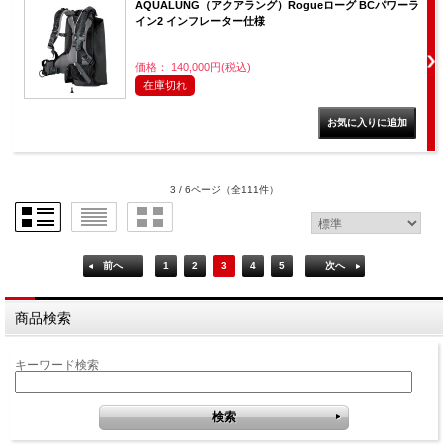
AQUALUNG（アクアラング）Rogueローグ BCパワーラ
イン2 インフレーター仕様
価格： 140,000円(税込)
在庫切れ
3 / 6ページ
（全111件）
前へ
1
2
3
4
5
次へ
商品検索
キーワード検索