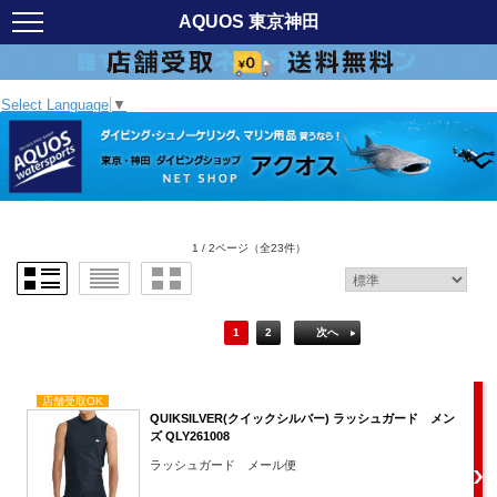
AQUOS 東京神田
Select Language
▼
1 / 2ページ
（全23件）
1
2
次へ
店舗受取OK
QUIKSILVER(クイックシルバー) ラッシュガード メン
ズ QLY261008
ラッシュガード メール便