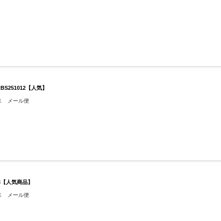
BS251012【人気】
ス メール便
13【人気商品】
ス メール便