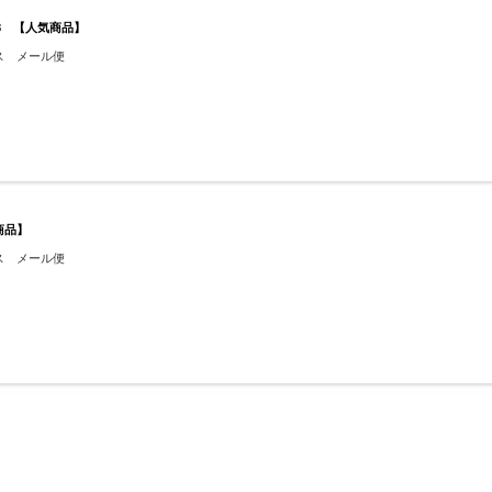
38 【人気商品】
ス メール便
商品】
ス メール便