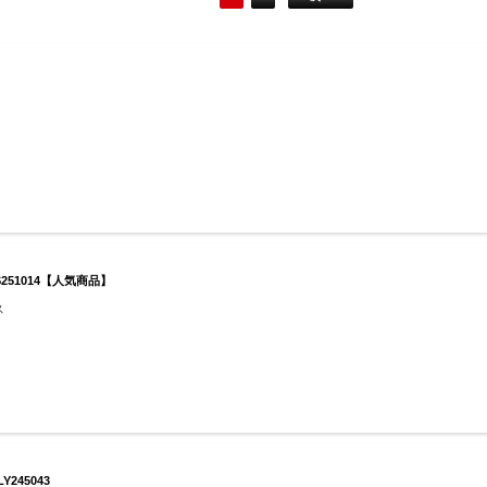
S251014【人気商品】
ス
245043