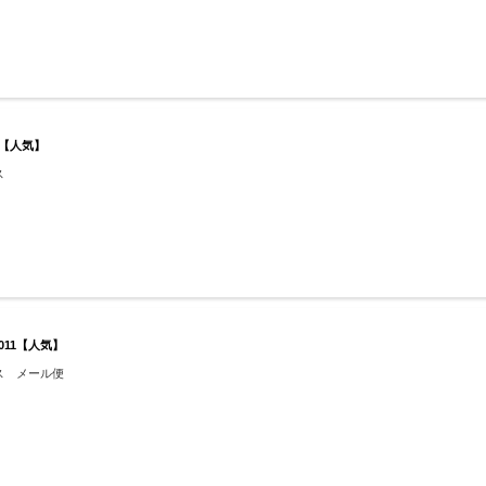
13【人気】
ス
011【人気】
ス メール便