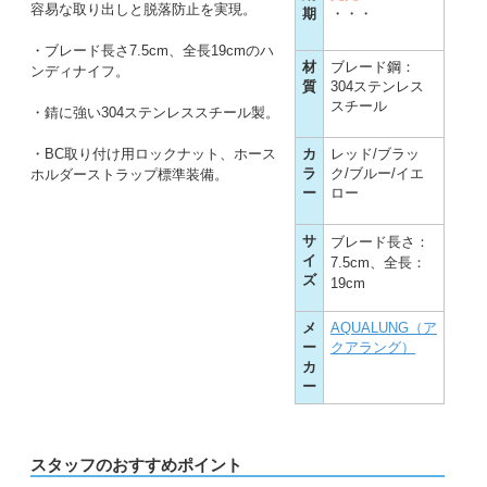
容易な取り出しと脱落防止を実現。
期
・・・
・ブレード長さ7.5cm、全長19cmのハ
材
ブレード鋼：
ンディナイフ。
質
304ステンレス
スチール
・錆に強い304ステンレススチール製。
・BC取り付け用ロックナット、ホース
カ
レッド/ブラッ
ラ
ク/ブルー/イエ
ホルダーストラップ標準装備。
ー
ロー
サ
ブレード長さ：
イ
7.5cm、全長：
ズ
19cm
メ
AQUALUNG（ア
ー
クアラング）
カ
ー
スタッフのおすすめポイント