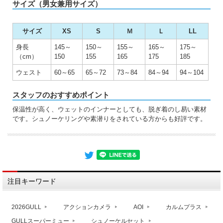
サイズ（男女兼用サイズ）
サイズ
XS
S
Ｍ
Ｌ
LL
身長
145～
150～
155～
165～
175～
（cm）
150
155
165
175
185
ウェスト
60～65
65～72
73～84
84～94
94～104
スタッフのおすすめポイント
保温性が高く、ウェットのインナーとしても、脱ぎ着のし易い素材
です。シュノーケリングや素潜りをされている方からも好評です。
注目キーワード
2026GULL
アクションカメラ
AOI
カルムプラス
GULLスーパーミュー
シュノーケルセット