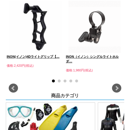
INON(イノン)4Dライトグリップ【…
INON（イノン）シングルライトホル
I
ダ…
ー
価格:2,420円(税込)
価格:1,980円(税込)
価格
商品カテゴリ