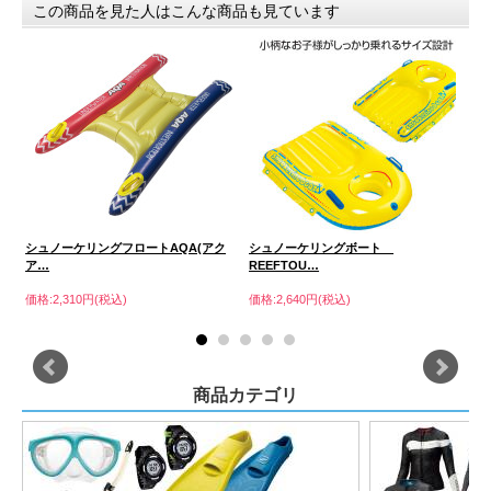
この商品を見た人はこんな商品も見ています
シュノーケリングフロートAQA(アク
シュノーケリングボート
R
ア…
REEFTOU…
価格
価格:2,310円(税込)
価格:2,640円(税込)
商品カテゴリ