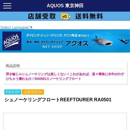
AQUOS 東京神田
Select Language
▼
商品説明
浮き輪じゃシュノーケリングは楽しくない！これがあれば、楽々簡単に水中がのぞ
けちゃう優れもの！RA0501スノーケリングフロート
PICK UP
店舗受取OK
シュノーケリングフロートREEFTOURER RA0501