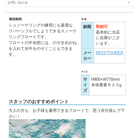
お問い合わせ
シュノーケリングの練習にも最適な、
納期
即納可
リバーシブルでしようできるスノーケ
基本的に当店
リングフロートです。
に在庫がござ
フロートの中央部には、のぞきめがね
います。
を入れて水中をのぞくこともできま
メー
REEFTOURER
す。
カー
サ
H900×W770mm
イ
本体重量８３３g
ズ
スタッフのおすすめポイント
大人の方も、お子様も兼用できるフロートで、思う存分遊んで下
さい！