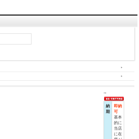
納
即納
期
可
基本
的に
当店
に在