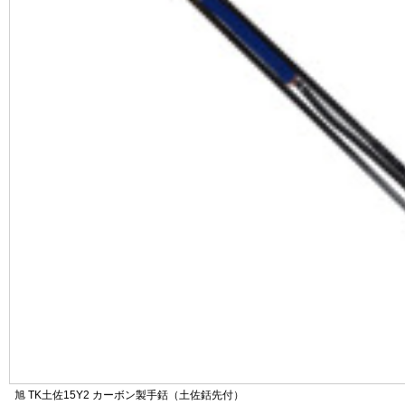
旭 TK土佐15Y2 カーボン製手銛（土佐銛先付）