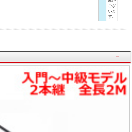
庫が
ござ
いま
す。