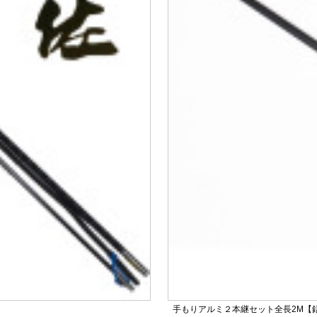
手もりアルミ２本継セット全長2M【