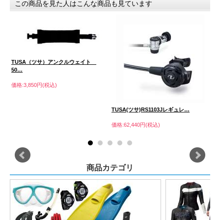
この商品を見た人はこんな商品も見ています
TUSA（ツサ）アンクルウェイト
50…
価格:3,850円(税込)
ー
TUSA(ツサ)RS1103Jレギュレ…
T
価格:62,440円(税込)
価格
商品カテゴリ