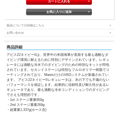
返品についての詳細はこちら
お問い合わせ
商品詳細
アビス22ネイビーIIは、世界中の米国海軍が直面する最も過酷なダ
イビング環境に耐えるために特別にデザインされています。レギュ
レータには過酷な冷水でのダイビングのための特別なキットが同包
されています。セカンドステージは特別なフルロポリマー樹脂でコ
ーティングされており、MaresだけのVADシステムが装備されてい
ます。 アビス22ネイビーIIレギュレータは、氷の下でも不備のない
パフォーマンスを保証します。結果的に信頼性及び耐久性があるレ
ギュレータであり、最も過酷な冷水コンディションでのダイビング
でさえも理想的です。
・1st ステージ重量850g
・2nd ステージ重量269g
・総重量1,337g(ホース含)