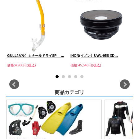
GULL(ガル）カナールドライSP …
INON(イノン）UWL-95S XD…
I
価格:4,980円(税込)
価格:45,540円(税込)
価格
商品カテゴリ