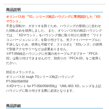
商品説明
オリンパス社「TG」シリーズ純正ハウジングに専用設計した「XD
マウント」
不意な回転や、ガタツキを防ぐため、ハウジングの形状にに合わせ
た回転止めを採用しました。 また、オリンパス社の純正ハウジング
では、「XDマウント」をハウジング側に取り付けた状態で「ワイド
コンバージョンレンズ」を取り付けても、光ファイバーケーブルに
干渉しないため、併用も可能です。ストロボと「XDレンズ」の併用
で別途アクセサリーなどは必要ありません。
※PT-056純正ハウジングに付属の光ケーブルアダプター「PFCA-
02」は取り付けできませんので、別売りの「PFCA-03」をご使用く
ださい。
対応カメラシステム
オリンパス社 tough TGシリーズ純正ハウジング
PT-056/058/059
※XDマウント for PT-056/058/059は「UWL-95S XD」レンズを上記
ハウジングに取り付けする際に必須となります。
商品詳細