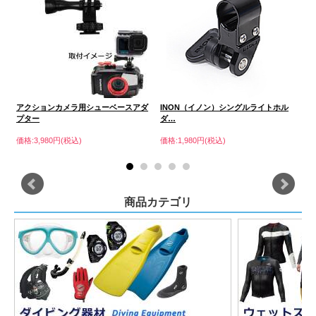
アクションカメラ用シューベースアダ
INON（イノン）シングルライトホル
Fi
プター
ダ…
価格
価格:3,980円(税込)
価格:1,980円(税込)
商品カテゴリ